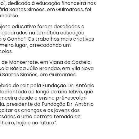
ho”, dedicado à educação financeira nas
ria Santos Simões, em Guimarães, foi
oncurso.
ojeto educativo foram desafiadas a
 enquadrados na temática educação
 o Ganho”. Os trabalhos mais criativos
rimeiro lugar, arrecadando um
colas.
 de Monserrate, em Viana do Castelo,
cola Básica Júlio Brandão, em Vila Nova
ia Santos Simões, em Guimarães.
bido de raiz pela Fundação Dr. António
ementado ao longo do ano letivo, que
nceira desde o ensino pré-escolar.
a, presidente da Fundação Dr. António
itar as crianças e os jovens dos
sárias a uma correta tomada de
heiro, hoje e no futuro”.