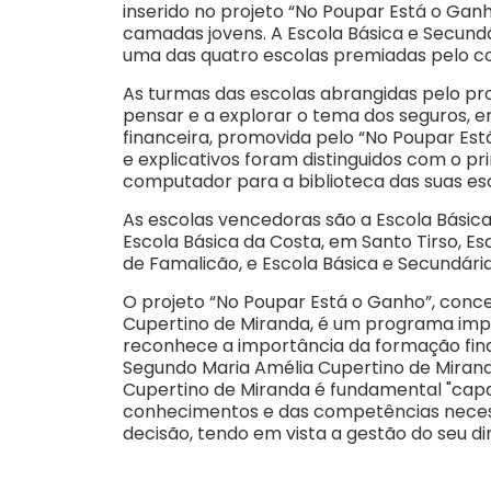
inserido no projeto “No Poupar Está o Gan
camadas jovens. A Escola Básica e Secundá
uma das quatro escolas premiadas pelo c
As turmas das escolas abrangidas pelo pr
pensar e a explorar o tema dos seguros,
financeira, promovida pelo “No Poupar Está
e explicativos foram distinguidos com o p
computador para a biblioteca das suas es
As escolas vencedoras são a Escola Básica
Escola Básica da Costa, em Santo Tirso, Es
de Famalicão, e Escola Básica e Secundár
O projeto “No Poupar Está o Ganho”, conce
Cupertino de Miranda, é um programa impl
reconhece a importância da formação fina
Segundo Maria Amélia Cupertino de Mirand
Cupertino de Miranda é fundamental "capac
conhecimentos e das competências neces
decisão, tendo em vista a gestão do seu din